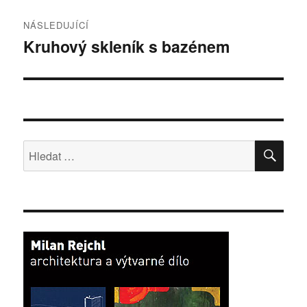
NÁSLEDUJÍCÍ
Kruhový skleník s bazénem
Následující
příspěvek:
HLE
Hledat: