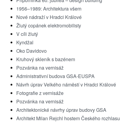
Připomínka 60. jubilea – design building
1956–1989: Architektura všem
Nové nádraží v Hradci Králové
Žlutý copánek elektromobilisty
V cíli žlutý
Kyndžal
Oko Davidovo
Kruhový skleník s bazénem
Pozvánka na vernisáž
Administrativní budova GSA-EUSPA
Návrh úprav Velkého náměstí v Hradci Králové
Fotografie z vernisáže
Pozvánka na vernisáž
Architektonické návrhy úprav budovy GSA
Architekt Milan Rejchl hostem Českého rozhlasu