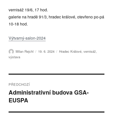
vernisáž 19/6, 17 hod.
galerie na hradě 91/3, hradec králové, otevřeno po-pá
10-18 hod.
Výtvarný-salon-2024
Autor:
Publikováno:
Štítky:
Milan Rejchl
19. 6. 2024
Hradec Králové
,
vernisáž
,
výstava
Navigace
PŘEDCHOZÍ
pro
Administrativní budova GSA-
Předchozí
EUSPA
příspěvek:
příspěvek