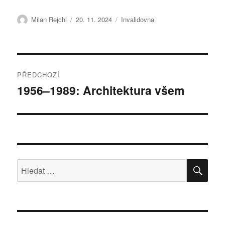
Autor:
Publikováno:
Štítky:
Milan Rejchl
20. 11. 2024
Invalidovna
Navigace
PŘEDCHOZÍ
pro
1956–1989: Architektura všem
Předchozí
příspěvek:
příspěvek
HLE
Hledat: