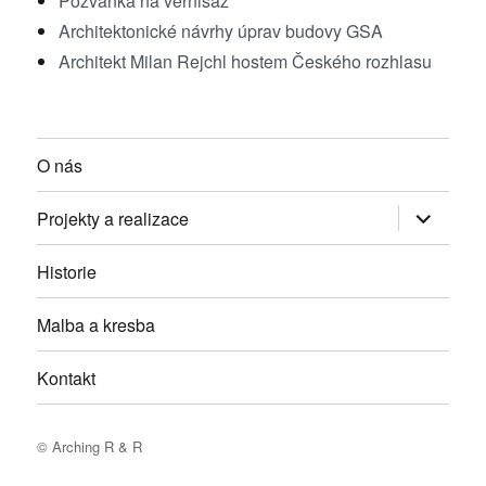
Pozvánka na vernisáž
Architektonické návrhy úprav budovy GSA
Architekt Milan Rejchl hostem Českého rozhlasu
O nás
Zobrazit
Projekty a realizace
podřazen
položky
Historie
Malba a kresba
Kontakt
© Arching R & R